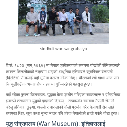
sindhuli war sangrahalya
​वि.सं. १८२४ (सन् १७६७) मा नेपाल एकीकरणको समयमा गोर्खाली सैनिकहरूले
कप्तान किनलोकको नेतृत्वमा आएको आधुनिक हतियारले सुसज्जित बेलायती
(ब्रिटिस) सेनालाई यही भूमिमा परास्त गरेका थिए। वीरताको त्यो गाथा आज पनि
सिन्धुलीगढीका भग्नावशेष र हावामा गुञ्जिरहेको महसुस हुन्छ।
​यहाँ रहेका पुराना किल्लाहरू, युद्धका बेला प्रयोग गरिएका खाडलहरू र ऐतिहासिक
इनारले तत्कालिन युद्धको झझल्को दिन्छन्। तत्कालीन समयमा नेपाली सेनाले
घरेलु हतियार, ढुङ्गा, अल्लो र बारुलाको गोलो प्रयोग गरेर बेलायती सेनालाई
धपाएका थिए, जुन कथा सुन्दा मात्र पनि हरेक नेपालीको छाती गर्वले चौडा हुन्छ।
​युद्ध संग्रहालय (War Museum): इतिहासलाई