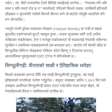
गर्छन्। तर, बिपी राजमार्गमा टेक्ने बित्तिकै तपाईंलाई लाग्नेछ— "नेपालमा पनि यति
सफा र यति राम्रो रोड छ र!" कालोपत्रे गरिएको चिल्लो सडक, दायाँबायाँ हरियाली
डाँडाहरू र सुनकोशी नदीको किनारै किनार बग्ने यो बाटोले जोसुकै यात्रीको पनि
मन लोभ्याउँछ।
​भ्यागुते जस्तै घुमेका सडकका मोडहरू (Hairpin Bends) मा गाडी वा बाइक
कुदाउँदा एड्भेन्चरको छुट्टै महसुस हुन्छ। सडक सुरक्षाका लागि ठाउँ-ठाउँमा
राखिएका सङ्केतहरू, ऐना र मजबुत पर्खालहरूले यो सडकलाई नेपालकै सबैभन्दा
सुरक्षित र व्यवस्थित सडकहरूमध्ये एक बनाएका छन्। बाटोमा पर्ने सेल्फी डाँडा वा
सिन्धुलीका विभिन्न मोडहरूमा रोकिएर फोटो खिच्नु र टिकटक बनाउनु
आजभोलिका युवापुस्ताको एउटा ट्रेन्ड नै बनिसकेको छ।
​सिन्धुलीगढी: वीरताको साक्षी र ऐतिहासिक धरोहर
​चिल्लो सडकको आनन्द लिँदै जब तपाईं सिन्धुलीगढी पुग्नुहुन्छ, तब तपाईं
इतिहासको पानाभित्र प्रवेश गर्नुहुनेछ। समुद्र सतहबाट करिब १,३७२ मिटरको
उचाइमा अवस्थित सिन्धुलीगढी केवल एउटा पर्यटकीय स्थल मात्र होइन, यो
नेपालीहरूको वीरता र स्वाभिमानको प्रतीक हो।