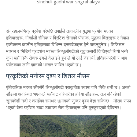
sindhuli gadhi war sngrahalaya
​संग्रहालयभित्र प्रवेश गरेपछि तपाईंले तत्कालीन युद्धमा प्रयोग भएका
हतियारहरू, गोर्खाली सैनिक र ब्रिटिश सेनाको पोसाक, युद्धका चित्रहरू र नेपाल
एकीकरण कालीन इतिहासका विभिन्न दस्तावेजहरू हेर्न पाउनुहुनेछ। डिजिटल
माध्यम र भिडियो प्रदर्शन मार्फत सिन्धुलीगढीको युद्ध कसरी जितिएको थियो भन्ने
कुरा यहाँ निकै रोचक ढंगले देखाइने हुनाले यो ठाउँ विद्यार्थी, इतिहासप्रेमी र आम
पर्यटकका लागि ज्ञानको भण्डार साबित भएको छ।
​प्रकृतिको मनोरम दृश्य र शितल मौसम
​ऐतिहासिक महत्त्व सँगसँगै सिन्धुलीगढी प्राकृतिक रूपमा पनि निकै धनी छ। अग्लो
डाँडामा अवस्थित भएकाले यहाँबाट वरिपरिका हरिया डाँडाहरू, तल बगिरहेको
सुनकोशी नदी र तराईका समथर भूभागको सुन्दर दृश्य देख्न सकिन्छ। मौसम सफा
भएको बेला यहाँबाट टाढा-टाढाका सेता हिमालहरू पनि मुस्कुराएको देखिन्छ।