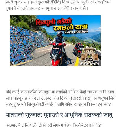
जस्तै सुन्दर छ। हामी कुरा गर्दैछौँ ऐतिहासिक भूमि सिन्धुलीगढी र त्यहाँसम्म
पुर्‍याउने नेपालकै उत्कृष्ट र नमुना सडक बिपी राजमार्गको।
​यदि तपाईं काठमाडौँको कोलाहल वा तराईको गर्मीबाट केही समयका लागि टाढा
जान चाहनुहुन्छ र एउटा उत्कृष्ट 'रोड ट्रिप' (Road Trip) को अनुभव लिन
चाहनुहुन्छ भने सिन्धुलीगढी तपाईंको लागि सबैभन्दा उत्तम विकल्प हुन सक्छ।
​यात्राको सुरुवात: घुमाउरो र आधुनिक सडकको जादु
​काठमाडौँबाट सिन्धुलीगढीको दूरी लगभग १३५ किलोमिटर रहेको छ।